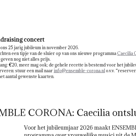
draising concert
ons 25 jarig jubileum in november 2026.
chten een tipje van de sluier op van ons nieuwe programma
Caecilia 
geven nog niet alles prijs.
ang:
€
20, meer mag ook; de gehele recette is bestemd voor het jubil
veren: stuur een mail naar
info@ensemble-corona.nl
o.v.v. “reserver
et aantal gewenste kaarten.
EMBLE CORONA: Caecilia ontsl
Voor het jubileumjaar 2026 maakt ENSE
programma over vrouwelijke musici uit de 