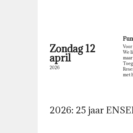
Fun
Zondag 12
Voor 
We li
april
maar 
Toeg
2026
Reser
met h
2026: 25 jaar ENS