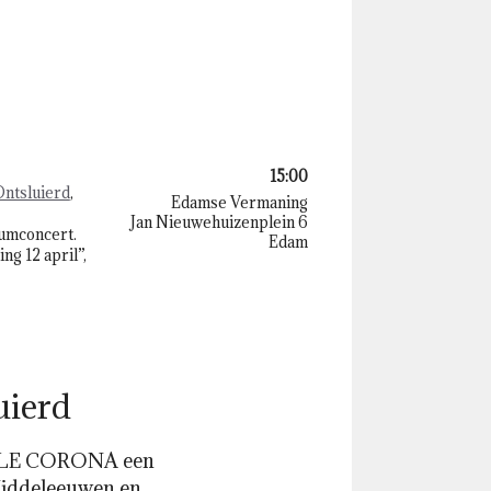
15:00
Ontsluierd
,
Edamse Vermaning
Jan Nieuwehuizenplein 6
eumconcert.
Edam
ing 12 april”,
uierd
MBLE CORONA een
Middeleeuwen en