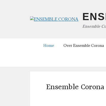
Ga
naar
ENS
de
inhoud
Ensemble Co
Home
Over Ensemble Corona
Ensemble Corona 